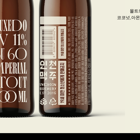
몰트
코코넛,아몬