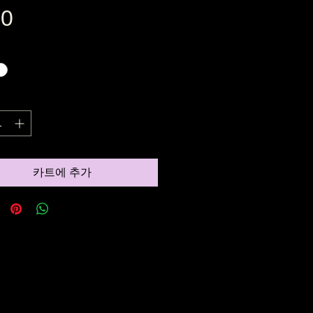
0
가
격
카트에 추가